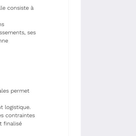
lle consiste à 
ns 
issements, ses 
nne 
iales permet 
 logistique. 
es contraintes 
 finalisé 