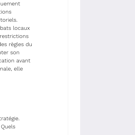
iquement 
tions 
toriels.
ébats locaux 
restrictions 
des règles du 
pter son 
cation avant 
nale, elle 
ratégie.
 Quels 