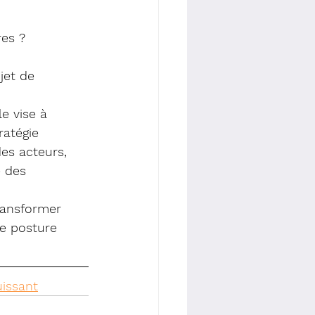
res ?
jet de 
e vise à 
ratégie 
es acteurs, 
 des 
ransformer 
ne posture 
uissant