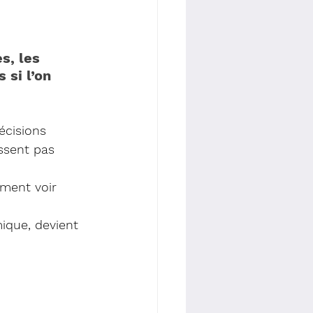
s, les 
 si l’on 
écisions 
issent pas 
mment voir 
mique, devient 