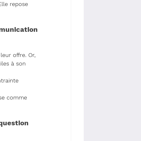
lle repose 
munication 
ur offre. Or, 
iles à son 
trainte 
rise comme 
 question