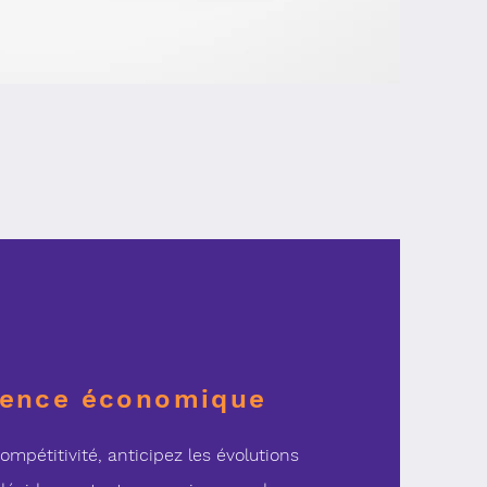
igence économique
ompétitivité, anticipez les évolutions