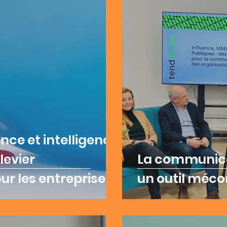
ence et intelligence
levier
La communicat
ur les entreprises
un outil méc