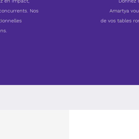
z en impact,
Donnez d
concurrents. Nos
Amartya vo
tionnelles
de vos tables r
ns.