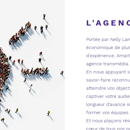
L'AGEN
Portée par Nelly Lam
économique de plus
d'expérience, Amart
agence transmédia.
En nous appuyant su
savoir-faire reconn
atteindre vos objecti
captiver votre audi
longueur d’avance 
former vos équipes.
Et nous plaçons ré
cœur de tous nos pr