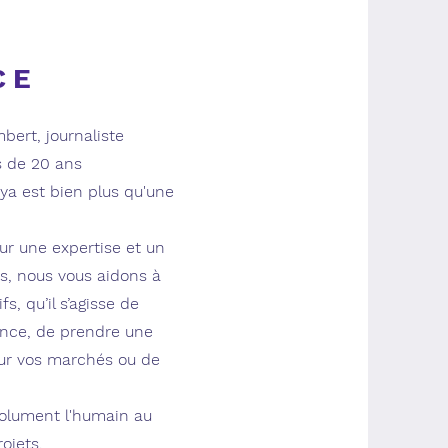
CE
bert, journaliste
 de 20 ans
ya est bien plus qu'une
r une expertise et un
us, nous vous aidons à
fs, qu’il s’agisse de
ence, de prendre une
sur vos marchés ou de
solument l'humain au
ojets.