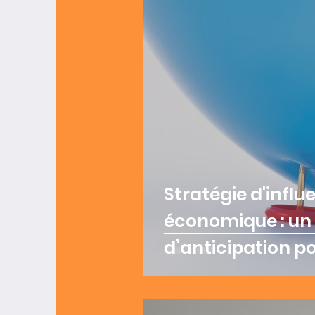
Stratégie d'influ
économique : un 
d’anticipation po