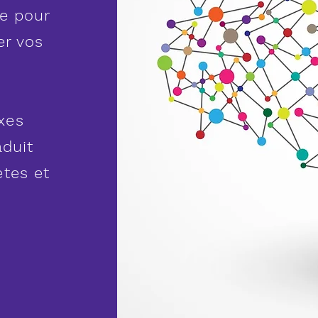
re pour
er vos
xes
aduit
ètes et