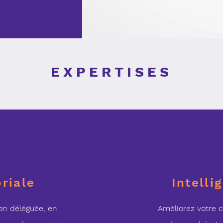
EXPERTISES
oriale
Intell
ion déléguée, en
Améliorez votre c