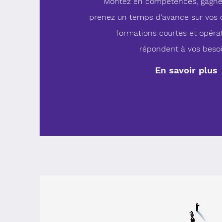
Montez en compétences, gagne
prenez un temps d'avance sur vos 
formations courtes et opéra
répondent
à vos besoi
En savoir plus