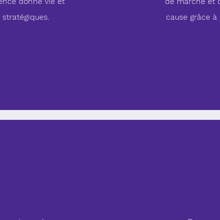
agence donne vie et
de marché et 
 stratégiques.
cause grâce à 
n