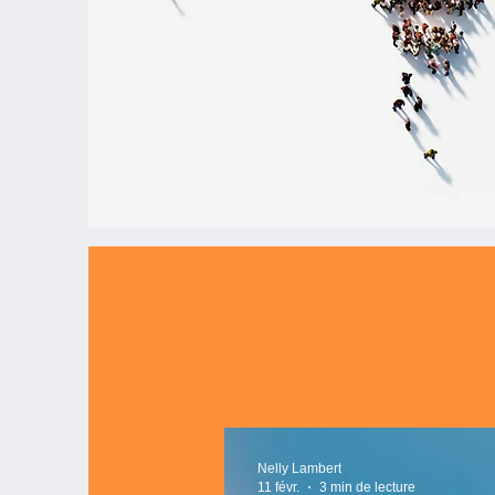
Nelly Lambert
11 févr.
3 min de lecture